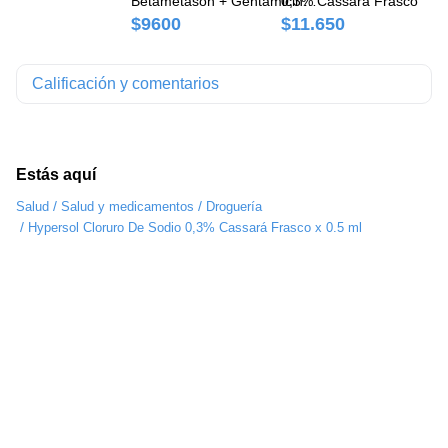
Betametason + Gentamicina
0,3% Cassará Frasco x 45
mg
+ Miconazol Nitrato
Ne
$9600
$11.650
$
0.1g/100g/0.1/100ml/2g/100g
ml
Cassará Crema x 20 g
Calificación y comentarios
Estás aquí
/
/
Salud
Salud y medicamentos
Droguería
/
Hypersol Cloruro De Sodio 0,3% Cassará Frasco x 0.5 ml