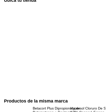
Ubica tu tienda
Productos de la misma marca
Betacort Plus Dipropionato de
Hypersol Cloruro De Sodi
Ri