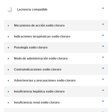
lactancia compatible
lactancia: compatible
mecanismo de acción
sodio cloruro
humidifica la mucosa nasal y facilita la eliminación de moco contribuyendo a
indicaciones terapéuticas
sodio cloruro
su fluidez y favoreciendo la descongestión.
alivio sintomático de la congestión, sequedad y limpieza de la mucosa
posología
sodio cloruro
nasal.
aplicar 1-3 gotas en cada fosa nasal, tantas veces como sea necesario.
modo de administración
sodio cloruro
N/A.
contraindicaciones
sodio cloruro
hipersensibilidad al cloruro sódico.
advertencias y precauciones
sodio cloruro
insuficiencia hepática
sodio cloruro
insuficiencia renal
sodio cloruro