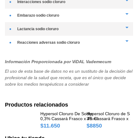
interacciones
sodio cloruro
No han sido reportadas interacciones medicamentosas.
embarazo
sodio cloruro
Dada la naturaleza del medicamento no son de esperar efectos indeseables
lactancia
sodio cloruro
en su uso
durante el embarazo.
Dada la naturaleza del medicamento no son de esperar efectos indeseables
reacciones adversas
sodio cloruro
en su uso
durante la lactancia.
Información Proporcionada por ViDAL Vademecum
El uso de esta base de datos no es un sustituto de la decisión del
profesional de la salud que receta, que es el único que decide
sobre los medios terapéuticos a considerar
Productos relacionados
Hypersol Cloruro De Sodio
Hypersol Cloruro de Sodio
Hy
0,3% Cassará Frasco x 45 ml
3% Cassará Frasco x 25 
Ca
$11.650
$8850
$