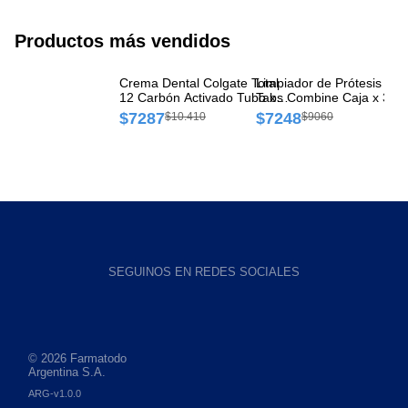
Productos más vendidos
Crema Dental Colgate Total
Limpiador de Prótesis Co
Pa
12 Carbón Activado Tubo x
Tabs Combine Caja x 30
17
140 g
tabletas
$7287
$7248
$
$10.410
$9060
SEGUINOS EN REDES SOCIALES
© 2026 Farmatodo
Argentina S.A.
ARG-v1.0.0