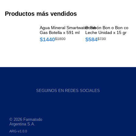
Productos más vendidos
Agua Mineral Smartwater Sin
Bombón Bon o Bon con
Ga
Gas Botella x 591 ml
Leche Unidad x 15 gr
Bo
$1440
$584
$
$1800
$730
SEGUINOS EN REDES SOCIALES
© 2026 Farmatodo
Argentina S.A.
ARG-v1.0.0