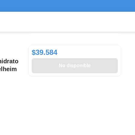
$39.584
idrato
No disponible
elheim