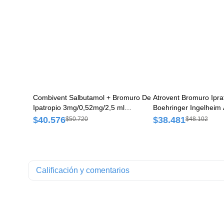
Combivent Salbutamol + Bromuro De
Atrovent Bromuro Ipra
Ipatropio 3mg/0,52mg/2,5 ml
Boehringer Ingelheim 
Boehringer Ingelheim Solución para
$40.576
$38.481
$50.720
$48.102
Inhalar Caja x 20 Ampollas
Calificación y comentarios