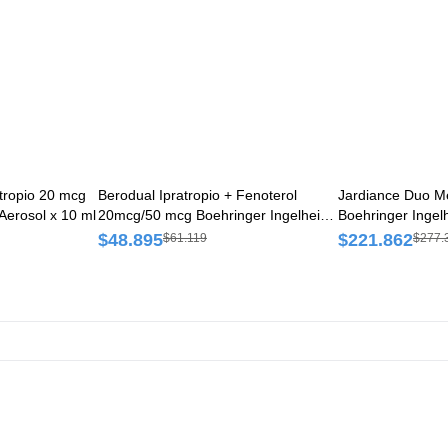
tropio 20 mcg
Berodual Ipratropio + Fenoterol
Jardiance Duo Me
Aerosol x 10 ml
20mcg/50 mcg Boehringer Ingelheim
Boehringer Ingel
Aerosol x 200 Dosis
Comprimidos
$48.895
$221.862
$61.119
$277.