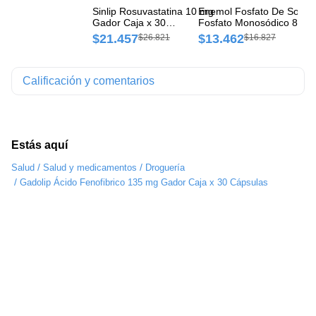
Sinlip Rosuvastatina 10 mg
Enemol Fosfato De Sodio
Re
Gador Caja x 30
Fosfato Monosódico 8g/1
mg
Comprimidos
ml/18g/100 ml Gador
Co
$21.457
$13.462
$
$26.821
$16.827
Suspensión x 135 ml
Calificación y comentarios
Estás aquí
/
/
Salud
Salud y medicamentos
Droguería
/
Gadolip Ácido Fenofibrico 135 mg Gador Caja x 30 Cápsulas