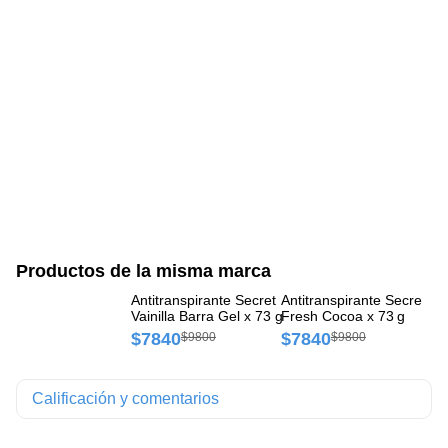
Productos de la misma marca
Antitranspirante Secret
Antitranspirante Secret Ge
An
Vainilla Barra Gel x 73 g
Fresh Cocoa x 73 g
Fr
$7840
$7840
$
$9800
$9800
Calificación y comentarios