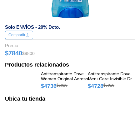
Solo ENVÍOS - 20% Dcto.
Compartir
Precio
$7840
$9800
Productos relacionados
Antitranspirante Dove
Antitranspirante Dove
An
Women Original Aerosol x
Men+Care Invisible Dry
In
87 g
Aerosol x 150 ml
$4736
$4728
$
$5920
$5910
Ubica tu tienda