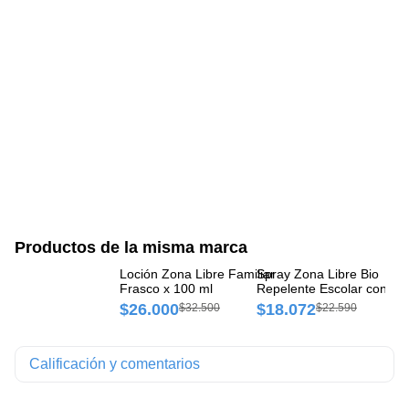
Productos de la misma marca
Loción Zona Libre Familiar
Spray Zona Libre Bio
Ki
Frasco x 100 ml
Repelente Escolar con
Re
Aplicador x 60 ml
Sp
$26.000
$18.072
$
$32.500
$22.590
Calificación y comentarios