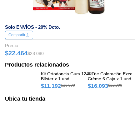
Solo ENVÍOS - 20% Dcto.
Compartir
Precio
$22.464
$28.080
Productos relacionados
Kit Ortodoncia Gum 124KO
Kit de Coloración Excellence
Kit 
Blíster x 1 und
Crème 6 Caja x 1 und
Cr
$11.192
$16.093
$
$13.990
$22.990
Ubica tu tienda