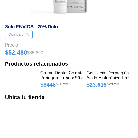
Solo ENVÍOS - 20% Dcto.
Compartir
Precio
$52.480
$65.600
Productos relacionados
Crema Dental Colgate
Gel Facial Dermaglós Ultr
Cr
Periogard Tubo x 90 g
Ácido Hialurónico Frasco 
Co
300 g
$8448
$23.616
$
$10.560
$29.520
Ubica tu tienda