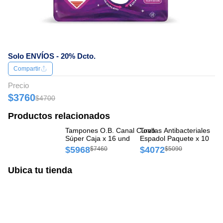
Solo ENVÍOS - 20% Dcto.
Compartir
Precio
$3760
$4700
Productos relacionados
Tampones O.B. Canal Curvo
Toallas Antibacteriales
To
Súper Caja x 16 und
Espadol Paquete x 10 und
Ín
$5968
$4072
$
$7460
$5090
Ubica tu tienda