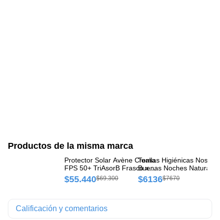
Productos de la misma marca
Protector Solar Avène Crema
Toallas Higiénicas Nosotr
To
FPS 50+ TriAsorB Frasco x
Buenas Noches Natural c
Cl
50 ml
Alas Paquete x 16 und
Pa
$55.440
$6136
$
$69.300
$7670
Calificación y comentarios