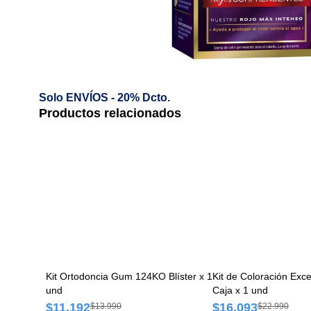
Solo ENVÍOS - 20% Dcto.
Productos relacionados
Kit Ortodoncia Gum 124KO Blíster x 1
Kit de Coloración Excellence Crème 6
und
Caja x 1 und
$11.192
$16.093
$13.990
$22.990