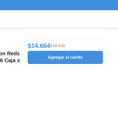
$14.664
$18.330
ton Reds
Agregar al carrito
6 Caja x