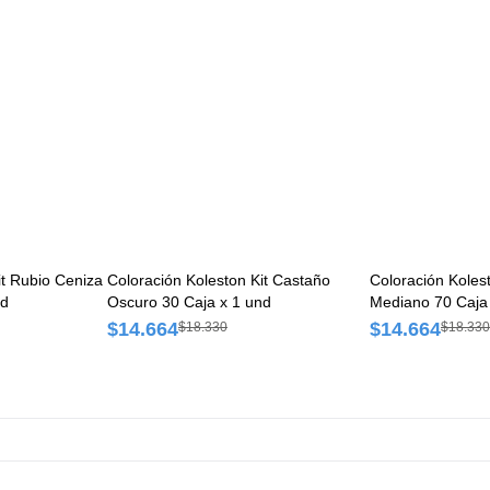
it Rubio Ceniza
Coloración Koleston Kit Castaño
Coloración Koles
nd
Oscuro 30 Caja x 1 und
Mediano 70 Caja
$14.664
$14.664
$18.330
$18.330