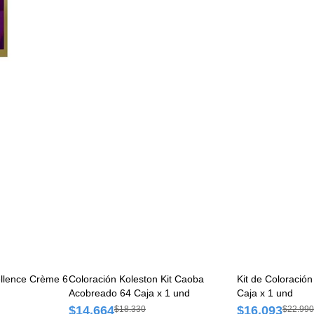
Coloración Koleston Kit Caoba
Kit de Coloración Excellence Crème 
Acobreado 64 Caja x 1 und
Caja x 1 und
$14.664
$16.093
$18.330
$22.990