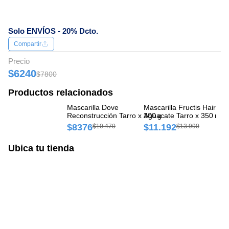
Solo ENVÍOS - 20% Dcto.
Compartir
Precio
$6240
$7800
Productos relacionados
Mascarilla Dove
Mascarilla Fructis Hair Fo
Ma
Reconstrucción Tarro x 300 g
Aguacate Tarro x 350 ml
In
g
$8376
$11.192
$
$10.470
$13.990
Ubica tu tienda