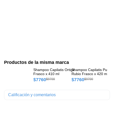
Productos de la misma marca
Shampoo Capilatis Ortiga
Shampoo Capilatis Puro
Cr
Frasco x 410 ml
Rubio Frasco x 420 ml
Or
$7760
$7760
$
$9700
$9700
Calificación y comentarios