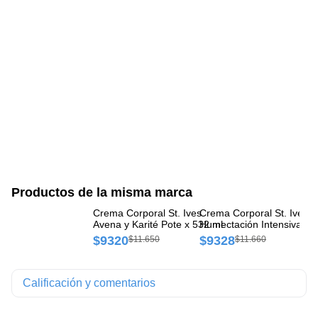
Productos de la misma marca
Crema Corporal St. Ives
Crema Corporal St. Ives
Cr
Avena y Karité Pote x 532 ml
Humectación Intensiva Po
Re
532 ml
$9320
$9328
$
$11.650
$11.660
Calificación y comentarios