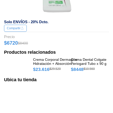
Solo ENVÍOS - 20% Dcto.
Compartir
Precio
$6720
$8400
Productos relacionados
Crema Corporal Dermaglós
Crema Dental Colgate
Cr
Hidratación + Absorción
Periogard Tubo x 90 g
Co
Inmediata Frasco x 300 g
$23.616
$8448
$
$29.520
$10.560
Ubica tu tienda