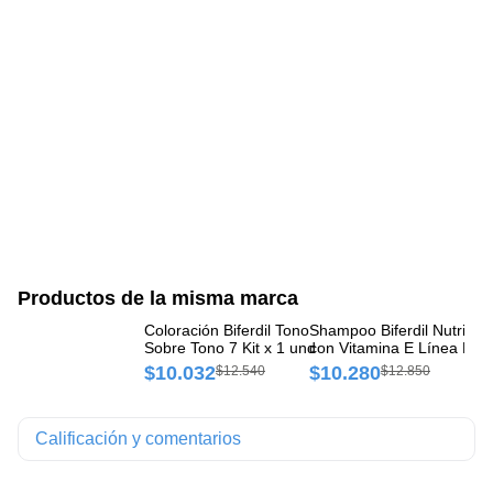
Productos de la misma marca
Coloración Biferdil Tono
Shampoo Biferdil Nutrició
Tr
Sobre Tono 7 Kit x 1 und
con Vitamina E Línea Nutr
Bi
Vite Frasco x 400 ml
Bo
$10.032
$10.280
$
$12.540
$12.850
Calificación y comentarios