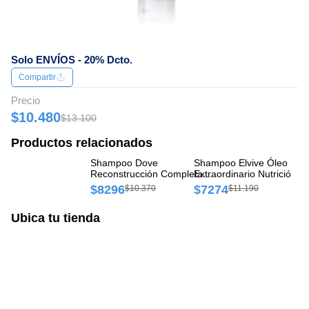
Solo ENVÍOS - 20% Dcto.
Compartir
Precio
$10.480
$13.100
Productos relacionados
Shampoo Dove
Shampoo Elvive Óleo
Sh
Reconstrucción Completa
Extraordinario Nutrición
Hi
Frasco x 400 ml
Universal Frasco x 400 ml
$8296
$7274
$
$10.370
$11.190
Ubica tu tienda