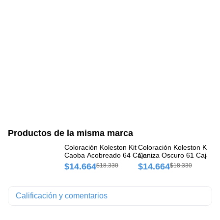
Productos de la misma marca
Coloración Koleston Kit
Coloración Koleston Kit R
Co
Caoba Acobreado 64 Caja x
Ceniza Oscuro 61 Caja x 
Me
1 und
und
$14.664
$14.664
$
$18.330
$18.330
Calificación y comentarios