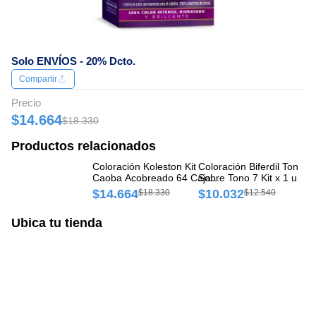
Solo ENVÍOS - 20% Dcto.
Compartir
Precio
$14.664
$18.330
Productos relacionados
Coloración Koleston Kit
Coloración Biferdil Tono
Co
Caoba Acobreado 64 Caja x
Sobre Tono 7 Kit x 1 und
So
1 und
$14.664
$10.032
$
$18.330
$12.540
Ubica tu tienda