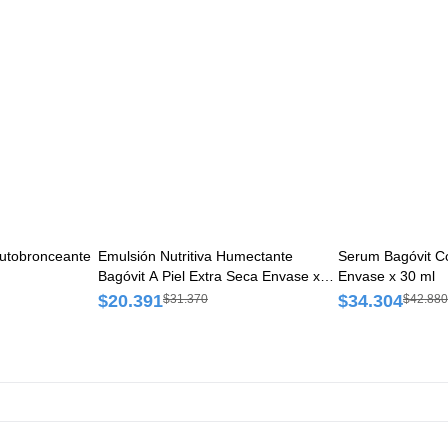
Autobronceante
Emulsión Nutritiva Humectante
Serum Bagóvit C
Bagóvit A Piel Extra Seca Envase x
Envase x 30 ml
350 g
$20.391
$34.304
$31.370
$42.880