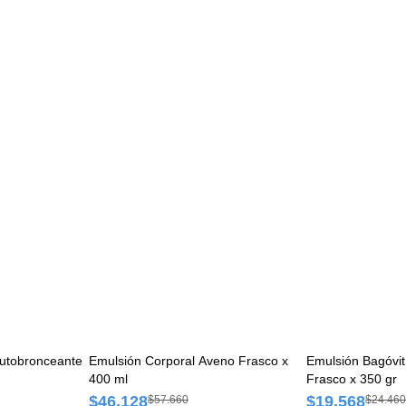
Autobronceante
Emulsión Corporal Aveno Frasco x
Emulsión Bagóvit
400 ml
Frasco x 350 gr
$46.128
$19.568
$57.660
$24.460