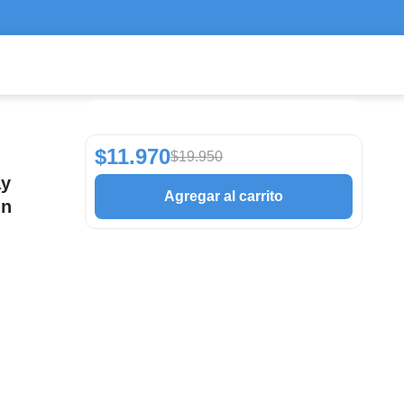
$11.970
$19.950
ay
Agregar al carrito
in