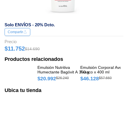
Solo ENVÍOS - 20% Dcto.
Compartir
Precio
$11.752
$14.690
Productos relacionados
Emulsión Nutritiva
Emulsión Corporal Aveno
Em
Humectante Bagóvit A 350 g
Frasco x 400 ml
De
Es
$20.992
$46.128
$
$26.240
$57.660
Ubica tu tienda