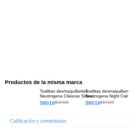
Productos de la misma marca
Toallitas desmaquillantes
Toallitas desmaquillantes
Cr
Neutrogena Clásicas Sobre x
Neutrogena Night Calmin
Hi
25 und
Sobre x 25 und
x 
$8016
$8016
$
$10.020
$10.020
Calificación y comentarios