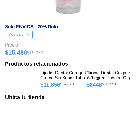
Solo ENVÍOS - 20% Dcto.
Compartir
Precio
$15.480
$19.350
Productos relacionados
Fijador Dental Corega Ultra
Crema Dental Colgate
Fi
Crema Sin Sabor Tubo x 70 g
Periogard Tubo x 90 g
Cr
$11.856
$8448
$
$14.820
$10.560
Ubica tu tienda