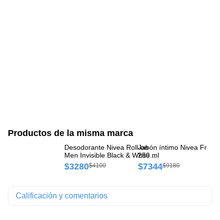
Productos de la misma marca
Desodorante Nivea Roll-on
Jabón íntimo Nivea Frasc
Lo
Men Invisible Black & White
250 ml
Nu
Power x 50 ml
Rá
$3280
$7344
$
$4100
$9180
40
Calificación y comentarios