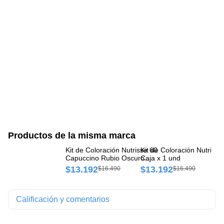
Productos de la misma marca
Kit de Coloración Nutrisse 60
Kit de Coloración Nutrisse 40
Ki
Capuccino Rubio Oscuro
Caja x 1 und
Ca
Caja x 1 und
$13.192
$13.192
$
$16.490
$16.490
Calificación y comentarios