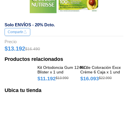
Solo ENVÍOS - 20% Dcto.
Compartir
Precio
$13.192
$16.490
Productos relacionados
Kit Ortodoncia Gum 124KO
Kit de Coloración Excellence
Kit 
Blíster x 1 und
Crème 6 Caja x 1 und
Ca
Ca
$11.192
$16.093
$
$13.990
$22.990
Ubica tu tienda