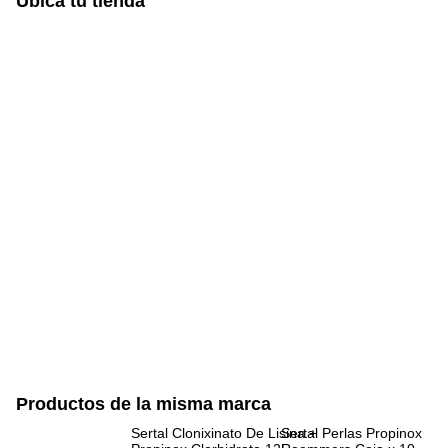
Ubica tu tienda
Productos de la misma marca
Sertal Clonixinato De Lisina +
Sertal Perlas Propinox 10
Co