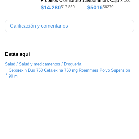
Propinox Clorhidrato 125
Roemmers Caja x 10
Ro
mg/10 mg Roemmers Caja x
Cápsulas
Co
$14.280
$5016
$
$17.850
$6270
20 Comprimidos
Calificación y comentarios
Estás aquí
/
/
Salud
Salud y medicamentos
Droguería
Ceporexin Duo 750 Cefalexina 750 mg Roemmers Polvo Supensión
/
90 ml