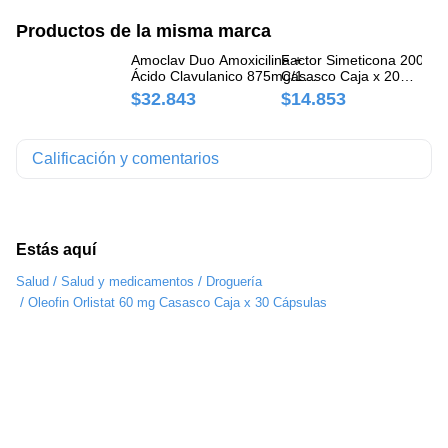
Productos de la misma marca
Amoclav Duo Amoxicilina +
Factor Simeticona 200 mg
In
Ácido Clavulanico 875mg/125
Casasco Caja x 20
Cl
mg Casasco Caja x 14
Comprimidos
Pr
$32.843
$14.853
$
Comprimidos
Do
Sp
Calificación y comentarios
Estás aquí
/
/
Salud
Salud y medicamentos
Droguería
/
Oleofin Orlistat 60 mg Casasco Caja x 30 Cápsulas