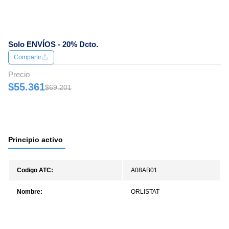
Solo ENVÍOS - 20% Dcto.
Compartir
Precio
$55.361
$69.201
Principio activo
Codigo ATC:
A08AB01
Nombre:
ORLISTAT