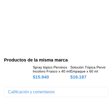
Productos de la misma marca
Spray tópico Pervinox
Solución Tópica Pervinox
Ja
Incoloro Frasco x 40 ml
Empaque x 60 ml
An
$15.940
$16.187
$
Calificación y comentarios