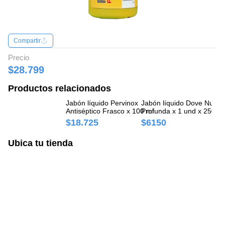
Compartir
Precio
$28.799
Productos relacionados
Jabón líquido Pervinox
Jabón líquido Dove Nutric
Ja
Antiséptico Frasco x 100 ml
Profunda x 1 und x 250 ml
Va
$18.725
$6150
$
Ubica tu tienda