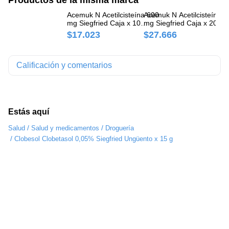
Acemuk N Acetilcisteína 600
Acemuk N Acetilcisteína 6
Si
mg Siegfried Caja x 10
mg Siegfried Caja x 20
Si
Comprimidos
Comprimidos
Co
$17.023
$27.666
$
Calificación y comentarios
Estás aquí
/
/
Salud
Salud y medicamentos
Droguería
/
Clobesol Clobetasol 0,05% Siegfried Ungüento x 15 g