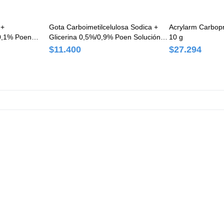
 +
Gota Carboimetilcelulosa Sodica +
Acrylarm Carbopr
0,1% Poen
Glicerina 0,5%/0,9% Poen Solución
10 g
 Frasco Gotas
Oftálmica Frasco x 10 ml
$11.400
$27.294