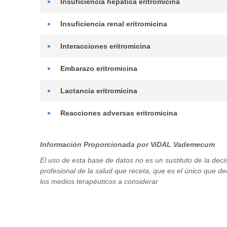
insuficiencia hepática
eritromicina
insuficiencia renal
eritromicina
interacciones
eritromicina
embarazo
eritromicina
Uso aceptado.
lactancia
eritromicina
Compatible. Se desconoce si se excreta por leche matern
reacciones adversas
eritromicina
escozor, quemazón ocular.
Información Proporcionada por ViDAL Vademecum
El uso de esta base de datos no es un sustituto de la deci
profesional de la salud que receta, que es el único que d
los medios terapéuticos a considerar