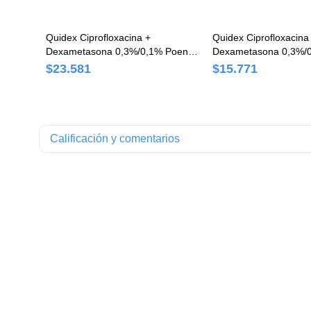
Quidex Ciprofloxacina +
Quidex Ciprofloxacina
Dexametasona 0,3%/0,1% Poen
Dexametasona 0,3%/
Unngüento x 3,5 g
Suspensión Oftálmica
$23.581
$15.771
Frasco x 5 ml
Calificación y comentarios