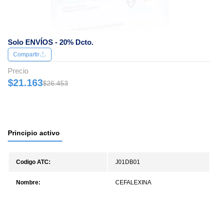
Solo ENVÍOS - 20% Dcto.
Compartir
Precio
$21.163
$26.453
Principio activo
Codigo ATC:
J01DB01
Nombre:
CEFALEXINA