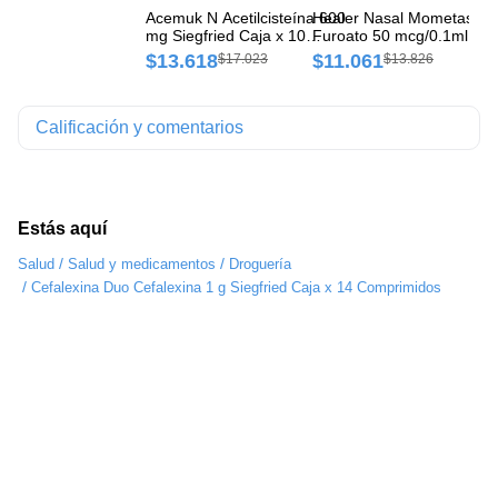
Acemuk N Acetilcisteína 600
Healer Nasal Mometason
Si
mg Siegfried Caja x 10
Furoato 50 mcg/0.1ml
Si
Comprimidos
Siegfried Spray Intranasal
Co
$13.618
$11.061
$
$17.023
$13.826
Frasco x 120 Dosis
Calificación y comentarios
Estás aquí
/
/
Salud
Salud y medicamentos
Droguería
/
Cefalexina Duo Cefalexina 1 g Siegfried Caja x 14 Comprimidos