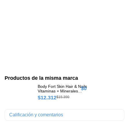
Productos de la misma marca
Body Fort Skin Hair & Nails
$0
$
Vitaminas + Minerales
Biotenk Caja x 30
$12.312
$15.390
Comprimidos
Calificación y comentarios