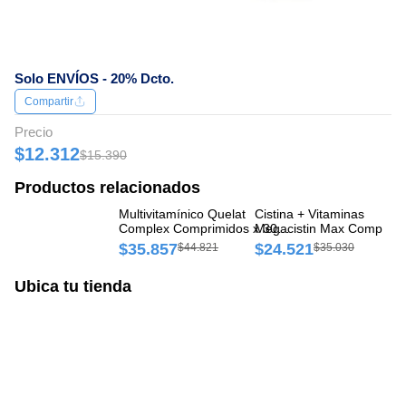
Solo ENVÍOS - 20% Dcto.
Compartir
Precio
$12.312
$15.390
Productos relacionados
Multivitamínico Quelat
Cistina + Vitaminas
Mu
Complex Comprimidos x 30
Megacistin Max Comprimi
Cá
und
x 30 und
$35.857
$24.521
$
$44.821
$35.030
Ubica tu tienda