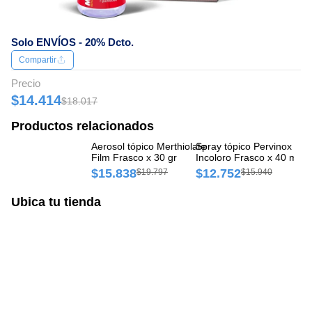
Solo ENVÍOS - 20% Dcto.
Compartir
Precio
$14.414
$18.017
Productos relacionados
Aerosol tópico Merthiolate
Spray tópico Pervinox
Sp
Film Frasco x 30 gr
Incoloro Frasco x 40 ml
Fr
$15.838
$12.752
$
$19.797
$15.940
Ubica tu tienda