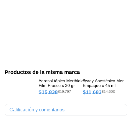
Productos de la misma marca
Aerosol tópico Merthiolate
Spray Anestésico Merthiol
So
Film Frasco x 30 gr
Empaque x 45 ml
NF
$15.838
$11.683
$
$19.797
$14.603
Calificación y comentarios