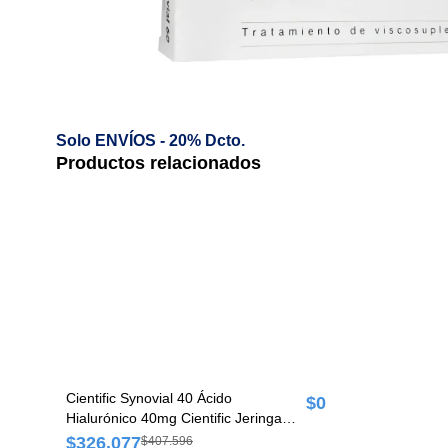
Solo ENVÍOS - 20% Dcto.
Productos relacionados
Cientific Synovial 40 Ácido
$0
Hialurónico 40mg Cientific Jeringa
Prellenada x 2 ml
$326.077
$407.596