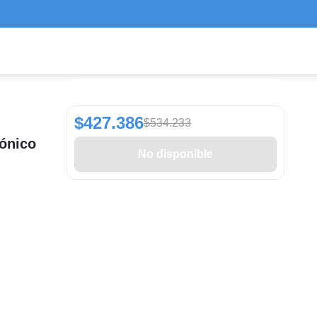
$427.386
$534.233
rónico
No disponible