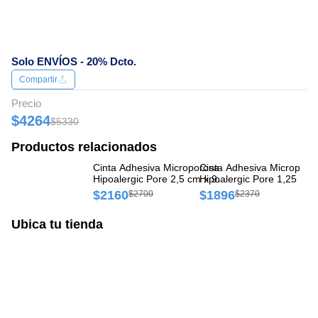
Solo ENVÍOS - 20% Dcto.
Compartir
Precio
$4264
$5330
Productos relacionados
Cinta Adhesiva Microporosa
Cinta Adhesiva Microporo
Ci
Hipoalergic Pore 2,5 cm x 9
Hipoalergic Pore 1,25 cm 
Hi
m caja x 1 rollo
m caja x 1 rollo
4 
$2160
$1896
$
$2700
$2370
Ubica tu tienda