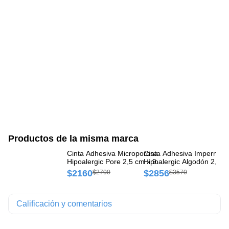
Productos de la misma marca
Cinta Adhesiva Microporosa
Cinta Adhesiva Impermea
Ci
Hipoalergic Pore 2,5 cm x 9
Hipoalergic Algodón 2,5 c
Hi
m caja x 1 rollo
4 m caja x 1 rollo
m 
$2160
$2856
$
$2700
$3570
Calificación y comentarios