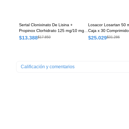
Sertal Clonixinato De Lisina +
Losacor Losartan 50
Propinox Clorhidrato 125 mg/10 mg
Caja x 30 Comprimido
Roemmers Caja x 20 Comprimidos
$13.388
$25.029
$17.850
$31.286
Calificación y comentarios