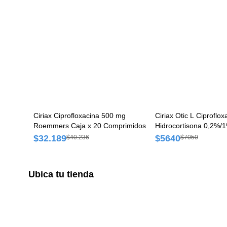
Ciriax Ciprofloxacina 500 mg
Ciriax Otic L Ciproflox
Roemmers Caja x 20 Comprimidos
Hidrocortisona 0,2%
Gotas Frasco x 5 ml
$32.189
$5640
$40.236
$7050
Ubica tu tienda