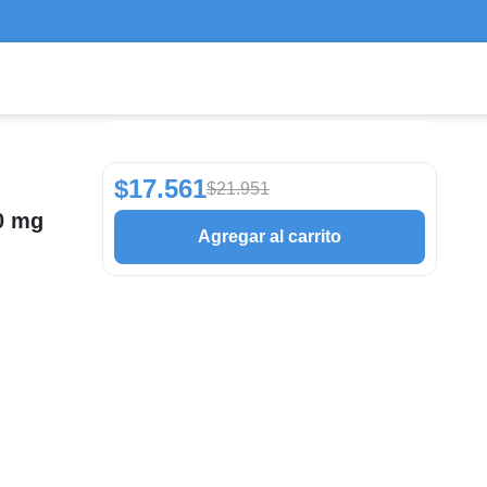
$17.561
$21.951
00 mg
Agregar al carrito