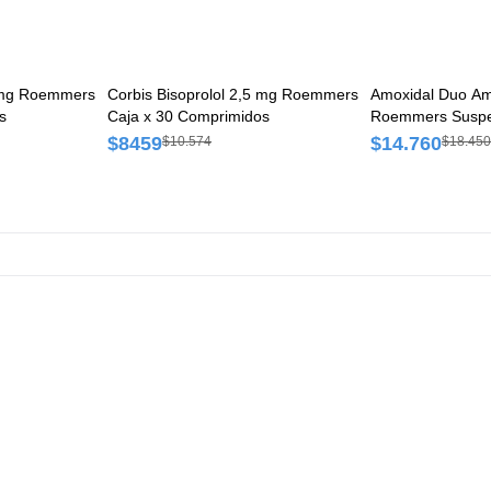
antecedentes familiares de aneurisma, diagnosticados d
aórtico y/o disección aórtica preexistentes o en presencia
factores de riesgo o trastornos que predispongan para an
disección aórticos (síndrome de Marfan, síndrome vascula
 mg Roemmers
Danlos, arteritis de Takayasu, arteritis de células gigante
Corbis Bisoprolol 2,5 mg Roemmers
Amoxidal Duo Am
s
Caja x 30 Comprimidos
Roemmers Suspen
de BehÇet , hipertensión, aterosclerosis conocida); monito
en sangre por riesgo de hipoglucemia, hiperglucemia y c
$8459
$14.760
$10.574
$18.450
generalmente en pacientes diabéticos que reciben tratam
concomitante con un hipoglucémico oral (p. ej., glibencla
insulina; notificados casos muy raros de reacciones adve
incapacitantes, de duración prolongada (persistentes dur
años), y potencialmente irreversibles que afectaron a dife
ocasiones, múltiples sistemas corporales (musculoesquelé
nervioso, psiquiátrico y sensorial) en pacientes que recibi
quinolonas y fluoroquinolonas, con independencia de su e
factores de riesgo preexistentes (suspender el tratamiento
aparecen); en pacientes tratados con quinolonas y fluoro
han notificado casos de polineuropatía sensitiva o sensiti
que dieron lugar a parestesia, hipoestesia, disestesia o de