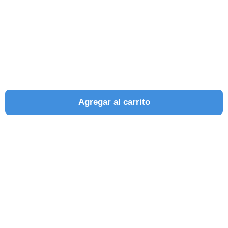
sensitivo-motora que dieron lugar a parestesia, hipoestesia, disestesia o
debilidad.
Agregar al carrito