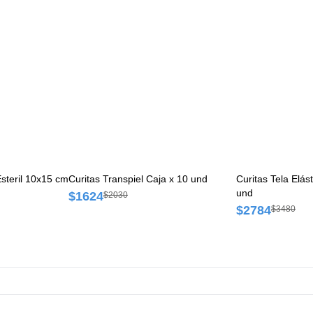
Esteril 10x15 cm
Curitas Transpiel Caja x 10 und
Curitas Tela Elá
und
$1624
$2030
$2784
$3480