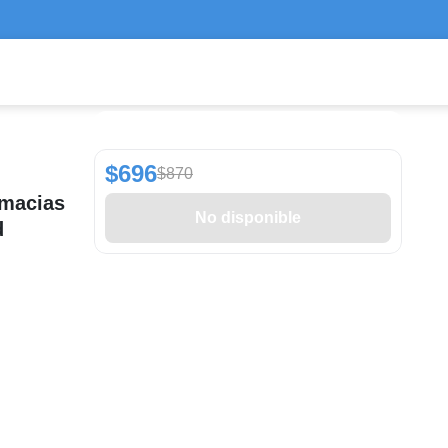
$696
$870
rmacias
No disponible
d