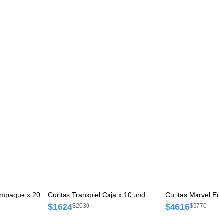
 Empaque x 20
Curitas Transpiel Caja x 10 und
Curitas Marvel 
$1624
$4616
$2030
$5770