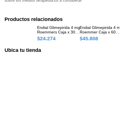
sobre los medios terapéuticos a considerar
clonidina, reserpina, alcohol.
Potencia o reduce efectos de: derivados de cumarina.
Productos relacionados
Endial Glimepirida 4 mg
Endial Glimepirida 4 mg
En
Roemmers Caja x 30
Roemmer Caja x 60
Ro
Comprimidos
Comprimidos
Co
$24.274
$45.808
$
Ubica tu tienda