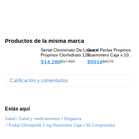
Productos de la misma marca
Sertal Clonixinato De Lisina +
Sertal Perlas Propinox 10
Co
Propinox Clorhidrato 125
Roemmers Caja x 10
Ro
mg/10 mg Roemmers Caja x
Cápsulas
Co
$14.280
$5016
$
$17.850
$6270
20 Comprimidos
Calificación y comentarios
Estás aquí
/
/
Salud
Salud y medicamentos
Droguería
/
Endial Glimepirida 2 mg Roemmers Caja x 60 Comprimidos