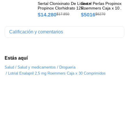
Sertal Clonixinato De Lisina +
Sertal Perlas Propinox 10
Co
Propinox Clorhidrato 125
Roemmers Caja x 10
Ro
mg/10 mg Roemmers Caja x
Cápsulas
Co
$14.280
$5016
$
$17.850
$6270
20 Comprimidos
Calificación y comentarios
Estás aquí
/
/
Salud
Salud y medicamentos
Droguería
/
Lotrial Enalapril 2,5 mg Roemmers Caja x 30 Comprimidos