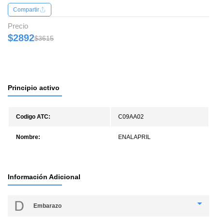
Compartir
Precio
$2892
$3615
Principio activo
Codigo ATC:
C09AA02
Nombre:
ENALAPRIL
Información Adicional
embarazo