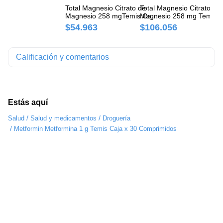
Total Magnesio Citrato de
Total Magnesio Citrato de
Fl
Magnesio 258 mgTemis Caja
Magnesio 258 mg Temis C
Bo
x 30 Comprimidos
x 60 Comprimidos
x 
$54.963
$106.056
$
Calificación y comentarios
Estás aquí
/
/
Salud
Salud y medicamentos
Droguería
/
Metformin Metformina 1 g Temis Caja x 30 Comprimidos