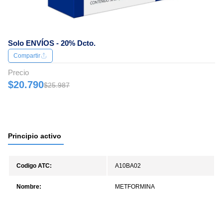
Solo ENVÍOS - 20% Dcto.
Compartir
Precio
$20.790
$25.987
Principio activo
Codigo ATC:
A10BA02
Nombre:
METFORMINA