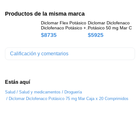
Productos de la misma marca
Diclomar Flex Potásico
Diclomar Diclofenaco
Di
Diclofenaco Potásico +
Potásico 50 mg Mar Caja 
Po
Pridinol Mesilato 52.5mg/4mg
20 Comprimidos
30
$8735
$5925
$
Mar Caja x 15 Comprimidos
Calificación y comentarios
Estás aquí
/
/
Salud
Salud y medicamentos
Droguería
/
Diclomar Diclofenaco Potásico 75 mg Mar Caja x 20 Comprimidos