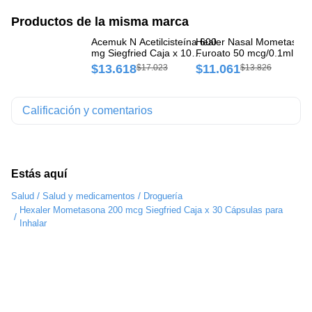
Productos de la misma marca
Acemuk N Acetilcisteína 600
Healer Nasal Mometason
Si
mg Siegfried Caja x 10
Furoato 50 mcg/0.1ml
Si
Comprimidos
Siegfried Spray Intranasal
Co
$13.618
$11.061
$
$17.023
$13.826
Frasco x 120 Dosis
Calificación y comentarios
Estás aquí
/
/
Salud
Salud y medicamentos
Droguería
Hexaler Mometasona 200 mcg Siegfried Caja x 30 Cápsulas para
/
Inhalar