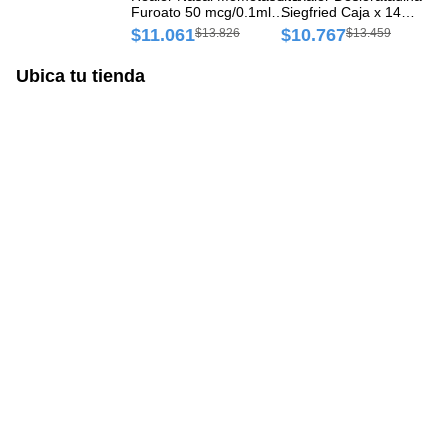
Furoato 50 mcg/0.1ml
Siegfried Caja x 14
De
Siegfried Spray Intranasal
Comprimidos
Si
$11.061
$10.767
$
$13.826
$13.459
Frasco x 120 Dosis
Co
Ubica tu tienda