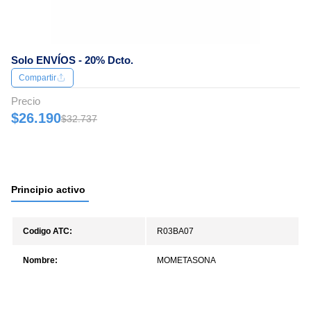
Solo ENVÍOS - 20% Dcto.
Compartir
Precio
$26.190
$32.737
Principio activo
Codigo ATC:
R03BA07
Nombre:
MOMETASONA