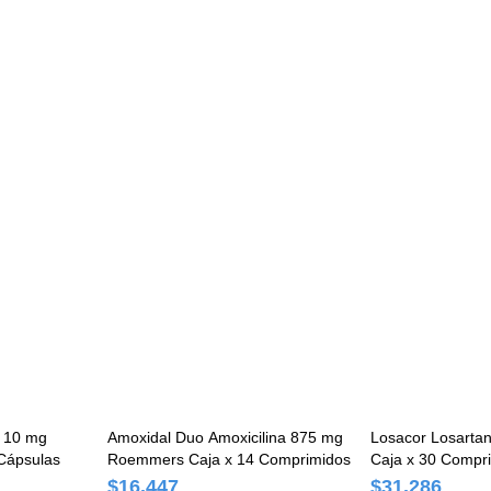
x 10 mg
Amoxidal Duo Amoxicilina 875 mg
Losacor Losart
Cápsulas
Roemmers Caja x 14 Comprimidos
Caja x 30 Compr
$16.447
$31.286