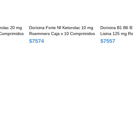
orolac 20 mg
Dorixina Forte Nf Ketorolac 10 mg
Dorixina B1 B6 B
Comprimidos
Roemmers Caja x 10 Comprimidos
Lisina 125 mg R
Comprimidos
$7574
$7557