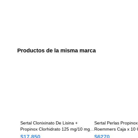
Productos de la misma marca
Sertal Clonixinato De Lisina +
Sertal Perlas Propino
Propinox Clorhidrato 125 mg/10 mg
Roemmers Caja x 10 
Roemmers Caja x 20 Comprimidos
$17.850
$6270