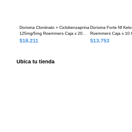
Dorixina Cloniinato + Ciclobenzaprina
Dorixina Forte Nf Ket
125mg/5mg Roemmers Caja x 20
Roemmers Caja x 10 
Comprimidos
$18.211
$13.753
Ubica tu tienda