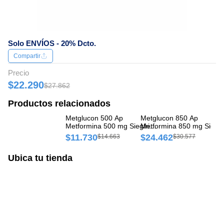
Solo ENVÍOS - 20% Dcto.
Compartir
Precio
$22.290
$27.862
Productos relacionados
Metglucon 500 Ap
Metglucon 850 Ap
Me
Metformina 500 mg Siegfried
Metformina 850 mg Siegfr
Me
Caja x 30 Comprimidos
Caja x 60 Comprimidos
Ca
$11.730
$24.462
$
$14.663
$30.577
Ubica tu tienda