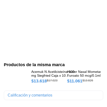
Productos de la misma marca
Acemuk N Acetilcisteína 600
Healer Nasal Mometason
Si
mg Siegfried Caja x 10
Furoato 50 mcg/0.1ml
Si
Comprimidos
Siegfried Spray Intranasal
Co
$13.618
$11.061
$
$17.023
$13.826
Frasco x 120 Dosis
Calificación y comentarios