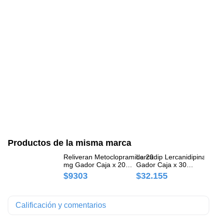
Productos de la misma marca
Reliveran Metoclopramida 20
Lercadip Lercanidipina 1
Si
mg Gador Caja x 20
Gador Caja x 30
Ga
Comprimidos
Comprimidos
Co
$9303
$32.155
$
Calificación y comentarios