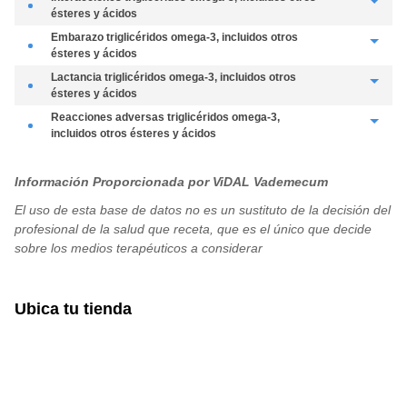
ésteres y ácidos
hipersensibilidad con sensibilidad o alergia al pescado.
Debido al aumento moderado del tiempo de hemorragia (con la dosis
embarazo
triglicéridos omega-3, incluidos otros
elevada, es decir, 4 cápsulas), monitorizar a los pacientes que reciban tto.
ésteres y ácidos
anticoagulante y ajustar la dosis de anticoagulante en caso necesario.
No hay datos adecuados sobre el uso de ésteres etílicos de ácidos grasos
lactancia
triglicéridos omega-3, incluidos otros
omega-3 en mujeres embarazadas. Estudios en animales no han mostrado
ésteres y ácidos
toxicidad reproductiva. El riesgo potencial para humanos es desconocido y,
No hay datos sobre la excreción de ésteres etílicos de ácidos grasos
reacciones adversas
triglicéridos omega-3,
en consecuencia, los ésteres etílicos de ácidos grasos omega-3 no debería
omega-3 en la leche animal y humana. Los ésteres etílicos de ácidos grasos
incluidos otros ésteres y ácidos
ser usado durante el embarazo a menos que sea claramente necesario.
omega-3 no debería ser usado durante la lactancia.
dispepsia, náusea, reacciones de hipersensibilidad en pacientes con
sensibilidad o alergia conocida al pescado (frecuencia no conocida).
Información Proporcionada por ViDAL Vademecum
El uso de esta base de datos no es un sustituto de la decisión del
profesional de la salud que receta, que es el único que decide
sobre los medios terapéuticos a considerar
Ubica tu tienda