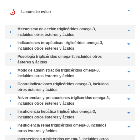
lactancia: evitar
Lactancia: evitar
mecanismo de acción
triglicéridos omega-3,
incluidos otros ésteres y ácidos
reduce la síntesis de triglicéridos en el hígado e inhibe la esterificación de
indicaciones terapéuticas
triglicéridos omega-3,
otros ác. grasos.
incluidos otros ésteres y ácidos
aria
tto. adyuvante en prevención 2
tras IAM, en combinación con tto. de
posología
triglicéridos omega-3, incluidos otros
referencia. Hipertrigliceridemia endógena (suplemento a la dieta), si las
ésteres y ácidos
medidas dietéticas son insuficientes.
oral.
modo de administración
triglicéridos omega-3,
aria
- Tto. adyuvante en prevención 2
tras IAM, en combinación con tto. de
incluidos otros ésteres y ácidos
referencia: 1.000 mg (ésteres etílicos de ác. grasos omega-3 al 90%)/día.
N/A.
contraindicaciones
triglicéridos omega-3, incluidos
- Hipertrigliceridemia endógena (suplemento a la dieta), si las medidas
otros ésteres y ácidos
dietético: 2.000 mg (ésteres etílicos de ác. grasos omega-3 al 90%)/día, si no
hipersensibilidad.
advertencias y precauciones
triglicéridos omega-3,
hay respuesta adecuada aumentar a 4.000 mg/día.
incluidos otros ésteres y ácidos
Falta información en niños, mayores de 70 años o con disfunción hepática.
I.H. Riesgo de hemorragia debido a un traumatismo grave o operación.
insuficiencia hepática
triglicéridos omega-3,
Monitorización hepática y en pacientes con tto. anticoagulante (ajustar dosis
incluidos otros ésteres y ácidos
de anticoagulante). No indicado en hipertrigliceridemia exógena (tipo 1
Precaución. Se dispone de información limitada.
insuficiencia renal
triglicéridos omega-3, incluidos
hiperquilomicronemia). Experiencia limitada en hipertrigliceridemia
otros ésteres y ácidos
aria
endógena 2
(especialmente diabetes no controlada). Mayores de 70
interacciones
triglicéridos omega-3, incluidos otros
años, se dispone de datos clínicos limitados. Riesgo de reacciones de