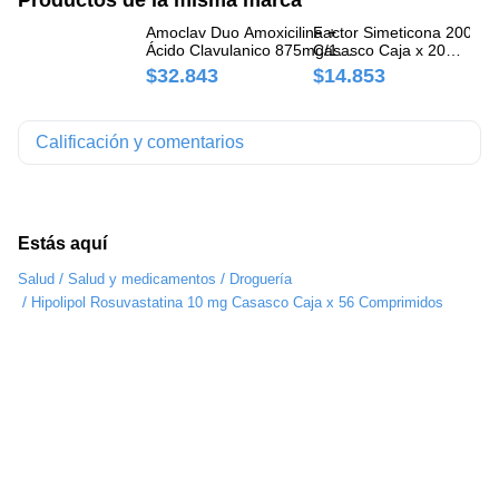
Amoclav Duo Amoxicilina +
Factor Simeticona 200 mg
In
Ácido Clavulanico 875mg/125
Casasco Caja x 20
Cl
mg Casasco Caja x 14
Comprimidos
Pr
$32.843
$14.853
$
Comprimidos
Do
Sp
Calificación y comentarios
Estás aquí
/
/
Salud
Salud y medicamentos
Droguería
/
Hipolipol Rosuvastatina 10 mg Casasco Caja x 56 Comprimidos