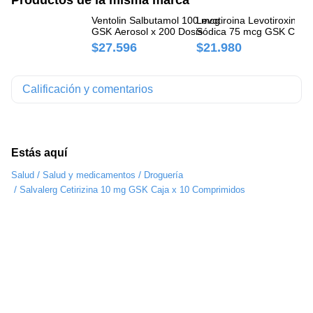
Ventolin Salbutamol 100 mcg
Levotiroina Levotiroxina
Le
GSK Aerosol x 200 Dosis
Sódica 75 mcg GSK Caja 
Ca
50 Comprimidos
$27.596
$21.980
$
Calificación y comentarios
Estás aquí
/
/
Salud
Salud y medicamentos
Droguería
/
Salvalerg Cetirizina 10 mg GSK Caja x 10 Comprimidos