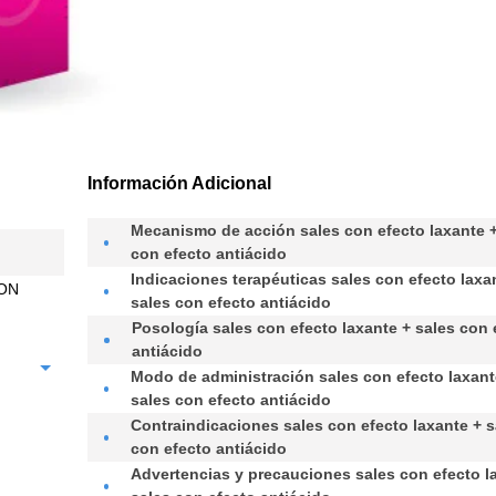
Información Adicional
mecanismo de acción
sales con efecto laxante 
con efecto antiácido
retiene agua en el intestino por ósmosis estimulando el per
indicaciones terapéuticas
sales con efecto laxa
CON
neutraliza la secreción ácida del estómago.
sales con efecto antiácido
Alivio y tratamiento, en adultos, de síntomas relacionados
posología
sales con efecto laxante + sales con 
trastornos digestivos como: estreñimiento crónico o accide
antiácido
de estómago, digestiones pesadas,
Oral.
modo de administración
sales con efecto laxant
trastornos digestivos debidos a excesos de bebidas alcohó
Adultos: dosis recomendada: 1 ó 2 cucharaditas en ayuna
sales con efecto antiácido
alimentos.
las principales comidas.
N/A.
contraindicaciones
sales con efecto laxante + s
con efecto antiácido
Hipersensibilidad a los principios activos. Desequilibrio elec
advertencias y precauciones
sales con efecto l