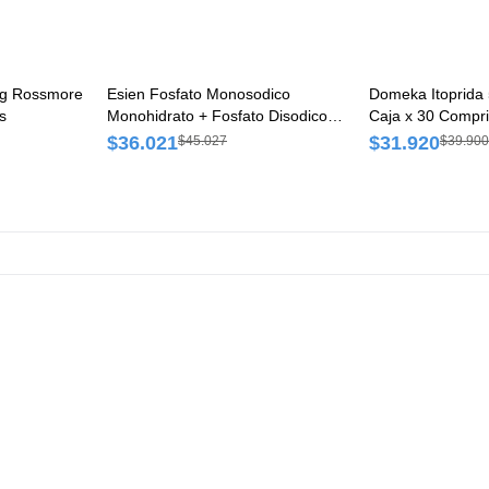
mg Rossmore
Esien Fosfato Monosodico
Domeka Itoprida
s
Monohidrato + Fosfato Disodico
Caja x 30 Compr
Heptahidratado 48g/18g Rossmore
$36.021
$31.920
$45.027
$39.900
Solución Oral Frasco x 45 ml