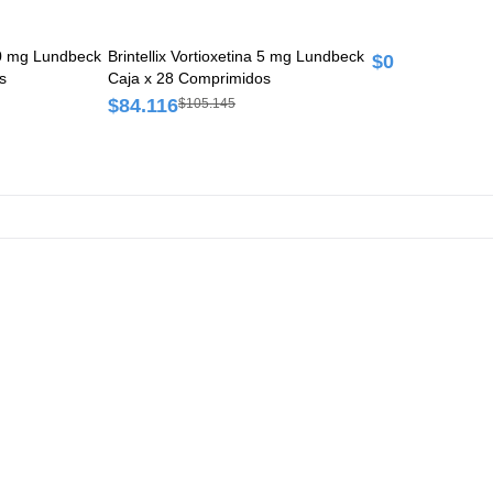
 20 mg Lundbeck
Brintellix Vortioxetina 5 mg Lundbeck
$0
s
Caja x 28 Comprimidos
$84.116
$105.145