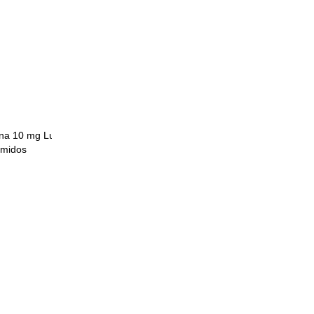
 entre HPPN y
e posible
onado
ser que la
etina 10 mg Lundbeck
$0
$0
imidos