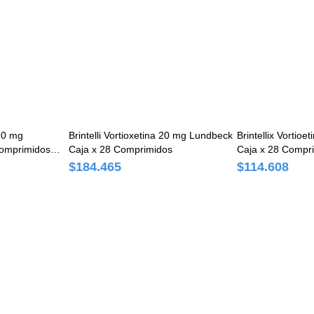
Aunque no se han realizado estudios sobre la asociación
el tratamiento con vortioxetina, no se puede descartar est
riesgo teniendo en cuenta el mecanismo de acción relaci
(aumento de las concentraciones de serotonina).
No debe utilizarse vortioxetina durante el embarazo, a no 
situación clínica de la mujer lo requiera.
 10 mg
Brintelli Vortioxetina 20 mg Lundbeck
Brintellix Vortio
Comprimidos
Caja x 28 Comprimidos
Caja x 28 Compr
$184.465
$114.608