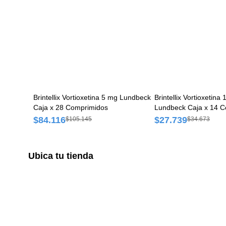
Brintellix Vortioxetina 5 mg Lundbeck
Brintellix Vortioxetina
Caja x 28 Comprimidos
Lundbeck Caja x 14 
Recubiertos
$84.116
$27.739
$105.145
$34.673
Ubica tu tienda