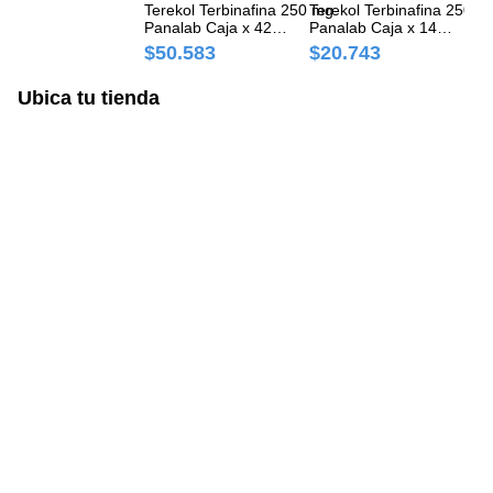
Terekol Terbinafina 250 mg
Terekol Terbinafina 250 m
Te
Panalab Caja x 42
Panalab Caja x 14
mg
Comprimidos
Comprimidos
Co
$50.583
$20.743
$
Ubica tu tienda