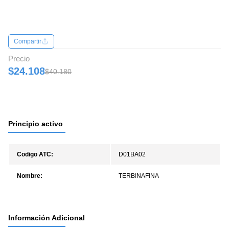
Compartir
Precio
$24.108
$40.180
Principio activo
Codigo ATC:
D01BA02
Nombre:
TERBINAFINA
Información Adicional