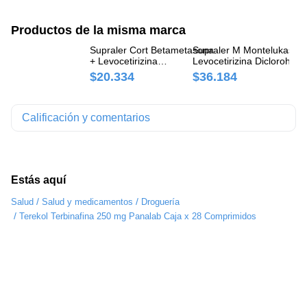
Productos de la misma marca
Supraler Cort Betametasona
Supraler M Montelukast +
Su
+ Levocetirizina
Levocetirizina Diclorohidra
Di
Diclorohidrato 0.6mg/5mg
10mg/5mg Panalab Caja x
Ca
$20.334
$36.184
$
Panalab Caja x 10
Comprimidos
Comprimidos
Calificación y comentarios
Estás aquí
/
/
Salud
Salud y medicamentos
Droguería
/
Terekol Terbinafina 250 mg Panalab Caja x 28 Comprimidos