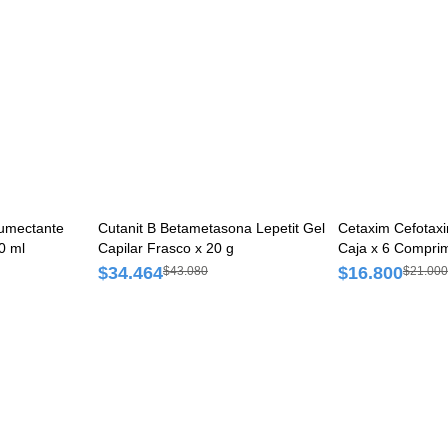
Humectante
Cutanit B Betametasona Lepetit Gel
Cetaxim Cefotax
0 ml
Capilar Frasco x 20 g
Caja x 6 Compri
$34.464
$16.800
$43.080
$21.000