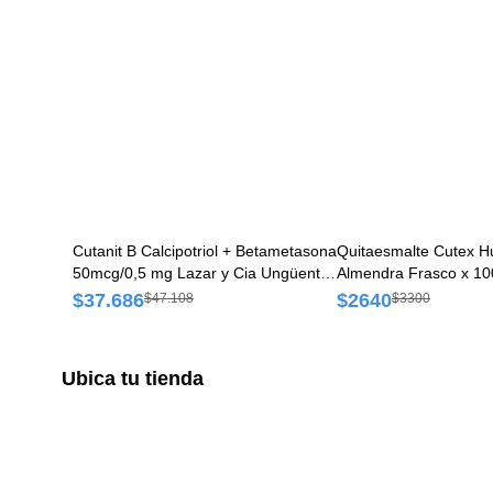
Cutanit B Calcipotriol + Betametasona
Quitaesmalte Cutex 
50mcg/0,5 mg Lazar y Cia Ungüento
Almendra Frasco x 10
x 30 g
$37.686
$2640
$47.108
$3300
Ubica tu tienda