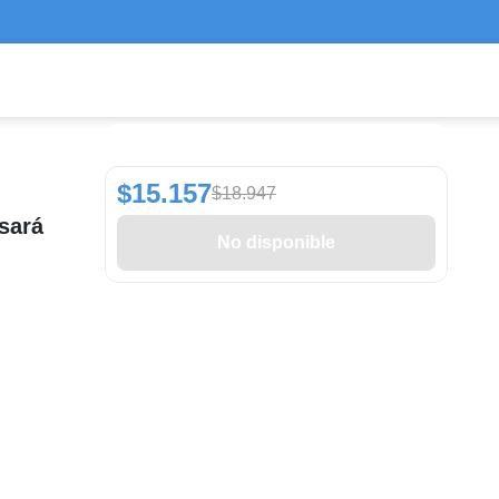
$15.157
$18.947
sará
No disponible