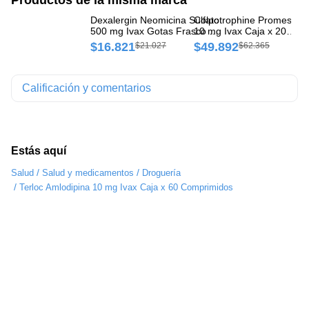
Dexalergin Neomicina Sulfato
Colpotrophine Promestrie
De
500 mg Ivax Gotas Frasco x
10 mg Ivax Caja x 20
50
60 ml
Cápsulas
30
$16.821
$49.892
$
$21.027
$62.365
Calificación y comentarios
Estás aquí
/
/
Salud
Salud y medicamentos
Droguería
/
Terloc Amlodipina 10 mg Ivax Caja x 60 Comprimidos