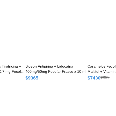
 Tirotricina +
Bideon Antipirina + Lidocaína
Caramelos Fecof
0.7 mg Fecofar
400mg/50mg Fecofar Frasco x 10 ml
Maltitol + Vitamin
Fecofar Caja x 
$9365
$7430
$9287