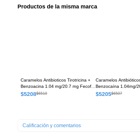
Productos de la misma marca
Caramelos Antibioticos Tirotricina +
Caramelos Antibióticos
Benzoacina 1.04 mg/20.7 mg Fecofar
Benzocaína 1.04mg/2
Envase x 9 Caramelos
Caja x 9 Caramelos
$5208
$5205
$6510
$6507
Calificación y comentarios