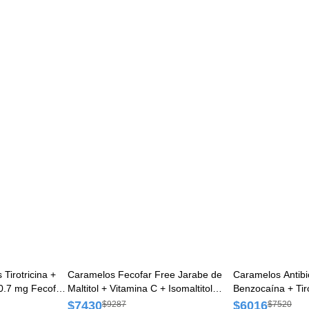
 Tirotricina +
Caramelos Fecofar Free Jarabe de
Caramelos Antibi
0.7 mg Fecofar
Maltitol + Vitamina C + Isomaltitol
Benzocaína + Tiro
Fecofar Caja x 12 Caramelos
20,70mg/1,04mg 
$7430
$6016
$9287
$7520