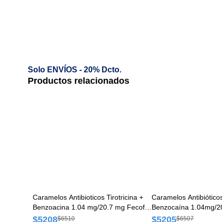
Solo ENVÍOS - 20% Dcto.
Productos relacionados
Caramelos Antibioticos Tirotricina +
Caramelos Antibióticos
Benzoacina 1.04 mg/20.7 mg Fecofar
Benzocaína 1.04mg/2
Envase x 9 Caramelos
Caja x 9 Caramelos
$5208
$5205
$6510
$6507