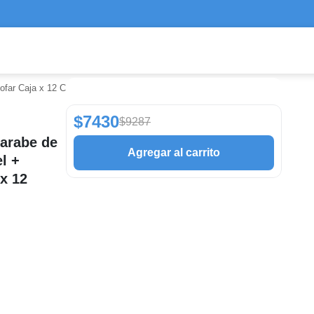
cofar Caja x 12 Caramelos
$7430
$9287
Jarabe de
Agregar al carrito
l +
x 12