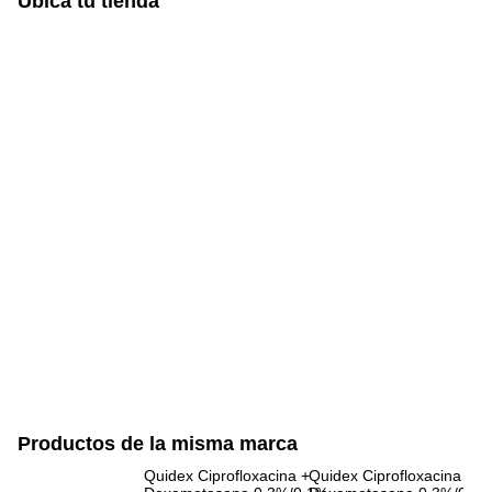
Ubica tu tienda
Productos de la misma marca
Quidex Ciprofloxacina +
Quidex Ciprofloxacina +
Go