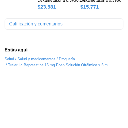
Dexametasona 0,3%/0,1%
Dexametasona 0,3%/0,1
So
Poen Unngüento x 3,5 g
Poen Suspensión Oftálmi
Po
$23.581
$15.771
$
Frasco Gotas Frasco x 5 
Fr
Calificación y comentarios
Estás aquí
/
/
Salud
Salud y medicamentos
Droguería
/
Traler Lc Bepotastina 15 mg Poen Solución Oftálmica x 5 ml