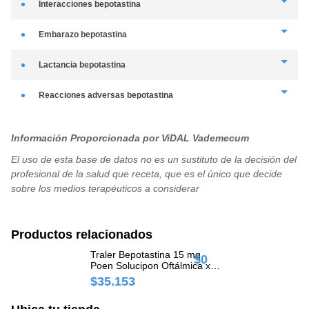
interacciones
bepotastina
embarazo
bepotastina
No existen estudios adecuados y bien controlados de bepotastina besilato
lactancia
bepotastina
en mujeres embarazadas. Debido a que los estudios de reproducción en
animales no son siempre predictivos acerca de la respuesta humana,
Se desconoce si bepotastina besilato es excretada en la leche humana.
debería ser usado en el embarazo sólo si el beneficio potencial para la
reacciones adversas
bepotastina
Debe tenerse especial cuidado se administre a mujeres en período de
madre justifica el riesgo potencial para el feto.
lactancia.
alteración del gusto o disgeusia leve; irritación ocular, dolor de cabeza;
nasofaringitis.
Información Proporcionada por ViDAL Vademecum
El uso de esta base de datos no es un sustituto de la decisión del
profesional de la salud que receta, que es el único que decide
sobre los medios terapéuticos a considerar
Productos relacionados
Traler Bepotastina 15 mg
$0
$
Poen Solucipon Oftálmica x 5
ml
$35.153