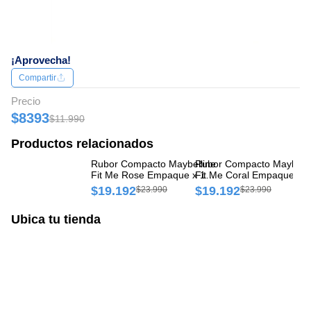
¡Aprovecha!
Compartir
Precio
$8393
$11.990
Productos relacionados
Rubor Compacto Maybelline
Rubor Compacto Maybelli
Ru
Fit Me Rose Empaque x 1
Fit Me Coral Empaque x 1
Ch
und
und
un
$19.192
$19.192
$
$23.990
$23.990
Ubica tu tienda