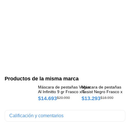
Productos de la misma marca
Máscara de pestañas Vogue
Máscara de pestañas Vog
Má
Al Infinitto 9 gr Frasco x 1
Resist Negro Frasco x 1 
Ef
und
un
$14.693
$13.293
$
$20.990
$18.990
Calificación y comentarios