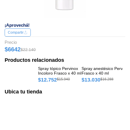
¡Aprovechá!
Compartir
Precio
$6642
$22.140
Productos relacionados
Spray tópico Pervinox
Spray anestésico Pervino
Ae
Incoloro Frasco x 40 ml
Frasco x 40 ml
Fi
$12.752
$13.030
$
$15.940
$16.288
Ubica tu tienda