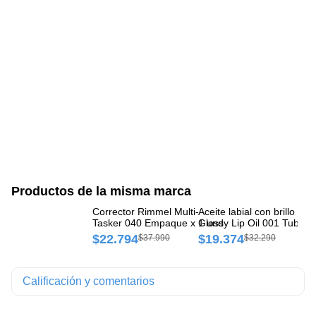
Productos de la misma marca
Corrector Rimmel Multi-
Aceite labial con brillo Ri
Co
Tasker 040 Empaque x 1 und
Glossy Lip Oil 001 Tubo x
Fr
und
un
$22.794
$19.374
$
$37.990
$32.290
Calificación y comentarios